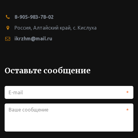
8-905-983-78-02
Россия, Алтайский край
,
с. Кислуха
ikrzhm@mail.ru
Оставьте сообщение
*
*